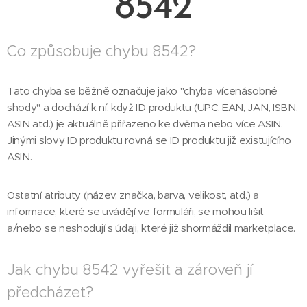
8542
Co způsobuje chybu 8542?
Tato chyba se běžně označuje jako "chyba vícenásobné
shody" a dochází k ní, když ID produktu (UPC, EAN, JAN, ISBN,
ASIN atd.) je aktuálně přiřazeno ke dvěma nebo více ASIN.
Jinými slovy ID produktu rovná se ID produktu již existujícího
ASIN.
Ostatní atributy (název, značka, barva, velikost, atd.) a
informace, které se uvádějí ve formuláři, se mohou lišit
a/nebo se neshodují s údaji, které již shormáždil marketplace.
Jak chybu 8542 vyřešit a zároveň jí
předcházet?