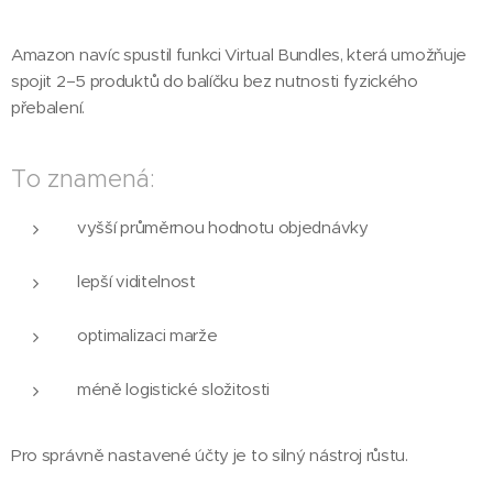
Amazon navíc spustil funkci Virtual Bundles, která umožňuje
spojit 2–5 produktů do balíčku bez nutnosti fyzického
přebalení.
To znamená:
vyšší průměrnou hodnotu objednávky
lepší viditelnost
optimalizaci marže
méně logistické složitosti
Pro správně nastavené účty je to silný nástroj růstu.