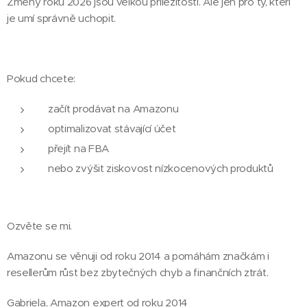
Změny roku 2026 jsou velkou příležitostí. Ale jen pro ty, kteří
je umí správně uchopit.
Pokud chcete:
začít prodávat na Amazonu
optimalizovat stávající účet
přejít na FBA
nebo zvýšit ziskovost nízkocenových produktů
Ozvěte se mi.
Amazonu se věnuji od roku 2014 a pomáhám značkám i
resellerům růst bez zbytečných chyb a finančních ztrát.
Gabriela, Amazon expert od roku 2014