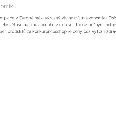
onomiku
place v Evropě měla výrazný vliv na místní ekonomiku. Tisí
 celosvětovému trhu a mnoho z nich se stalo úspěšnými online
běr produktů za konkurenceschopné ceny, což vytváří zdrav