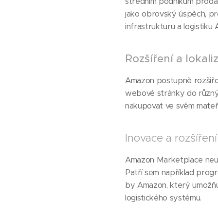
středním podnikům prodá
jako obrovský úspěch, pr
infrastrukturu a logistiku
Rozšíření a lokali
Amazon postupně rozšiřova
webové stránky do různýc
nakupovat ve svém mateř
Inovace a rozšíření
Amazon Marketplace neustá
Patří sem například progr
by Amazon, který umožňuj
logistického systému.