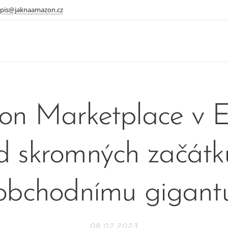
pis@jaknaamazon.cz
n Marketplace v E
 skromných začátk
obchodnímu gigant
08.02.2023