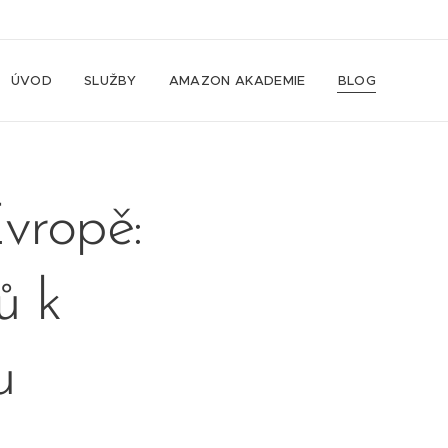
ÚVOD
SLUŽBY
AMAZON AKADEMIE
BLOG
vropě:
ů k
u