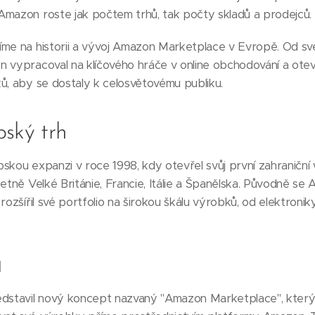
Amazon roste jak počtem trhů, tak počty skladů a prodejců.
me na historii a vývoj Amazon Marketplace v Evropě. Od s
n vypracoval na klíčového hráče v online obchodování a ote
ů, aby se dostaly k celosvětovému publiku.
pský trh
pskou expanzi v roce 1998, kdy otevřel svůj první zahranič
četně Velké Británie, Francie, Itálie a Španělska. Původně se
rozšířil své portfolio na širokou škálu výrobků, od elektroni
l
stavil nový koncept nazvaný "Amazon Marketplace", který