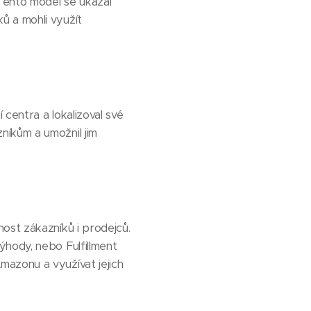
Tento model se ukázal
ů a mohli využít
centra a lokalizoval své
níkům a umožnil jim
ost zákazníků i prodejců.
ýhody, nebo Fulfillment
mazonu a využívat jejich