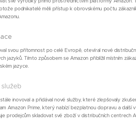
vat své výrobky přímo prostřednictvím platformy Amazon. 
otože podnikatelé měli přístup k obrovskému počtu zákazník
 Amazonu.
zace
l svou přítomnost po celé Evropě, otevíral nové distribuční 
h jazyků. Tímto způsobem se Amazon přiblížil místním zákaz
ském jazyce.
 služeb
le inovoval a přidával nové služby, které zlepšovaly zkušen
am Amazon Prime, který nabízí bezplatnou dopravu a další v
e prodejcům skladovat své zboží v distribučních centrech A