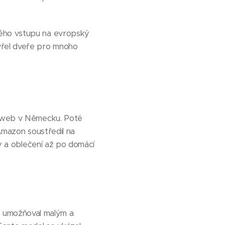
vého vstupu na evropský
vřel dveře pro mnoho
ní web v Německu. Poté
 Amazon soustředil na
ky a oblečení až po domácí
 umožňoval malým a