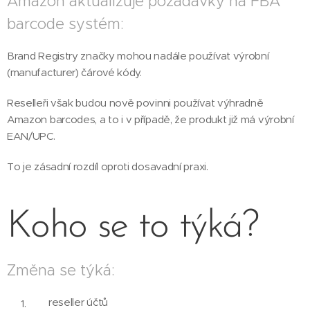
Amazon aktualizuje požadavky na FBA
barcode systém:
Brand Registry značky mohou nadále používat výrobní
(manufacturer) čárové kódy.
Reselleři však budou nově povinni používat výhradně
Amazon barcodes, a to i v případě, že produkt již má výrobní
EAN/UPC.
To je zásadní rozdíl oproti dosavadní praxi.
Koho se to týká?
Změna se týká:
reseller účtů