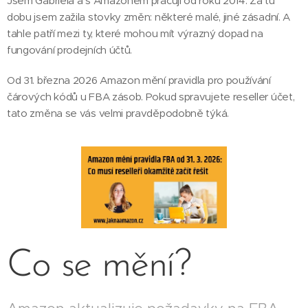
Jsem Gabriela a s Amazonem pracuji od roku 2014. Za tu
dobu jsem zažila stovky změn: některé malé, jiné zásadní. A
tahle patří mezi ty, které mohou mít výrazný dopad na
fungování prodejních účtů.
Od 31. března 2026 Amazon mění pravidla pro používání
čárových kódů u FBA zásob. Pokud spravujete reseller účet,
tato změna se vás velmi pravděpodobně týká.
Co se mění?