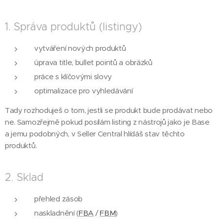
1. Správa produktů (listingy)
vytváření nových produktů
úprava title, bullet pointů a obrázků
práce s klíčovými slovy
optimalizace pro vyhledávání
Tady rozhoduješ o tom, jestli se produkt bude prodávat nebo
ne. Samozřejmě pokud posílám listing z nástrojů jako je Base
a jemu podobných, v Seller Central hlídáš stav těchto
produktů.
2. Sklad
přehled zásob
naskladnění (
FBA
/
FBM
)