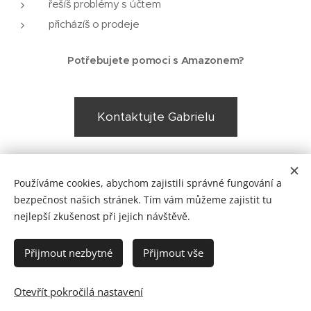
řešíš problémy s účtem
přicházíš o prodeje
Potřebujete pomoci s Amazonem?
Kontaktujte Gabrielu
Share
Používáme cookies, abychom zajistili správné fungování a
bezpečnost našich stránek. Tím vám můžeme zajistit tu
nejlepší zkušenost při jejich návštěvě.
© 2026 Jaknaamazon.cz
Přijmout nezbytné
Přijmout vše
Obsah těchto stránek je chráněn autorským právem.
Neoprávněné použití je zakázáno.
Otevřít pokročilá nastavení
Cookies