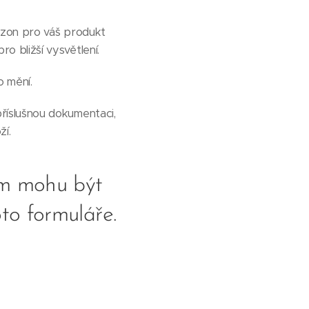
mazon pro váš produkt
o bližší vysvětlení.
o mění.
říslušnou dokumentaci,
ží.
ám mohu být
to formuláře.