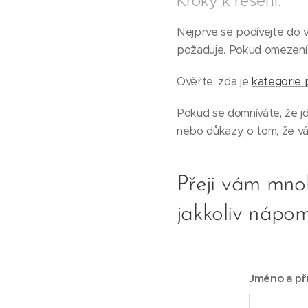
Kroky k řešení:
Nejprve se podívejte do v
požaduje. Pokud omezení 
Ověřte, zda je
kategorie 
Pokud se domníváte, že j
nebo důkazy o tom, že vá
Přeji vám mno
jakkoliv nápo
Jméno a př