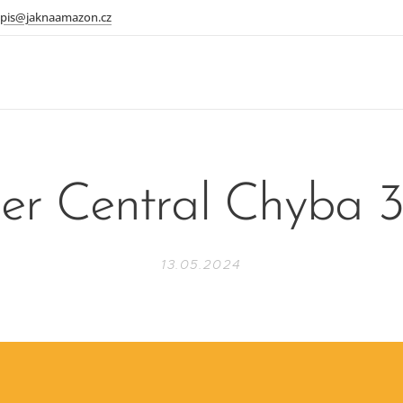
pis@jaknaamazon.cz
ler Central Chyba 
13.05.2024