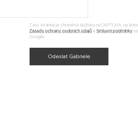
Tato stránka je chráněná službou reCAPTCHA, na ktero
Zásady ochrany osobních údajů
a
Smluvní podmínky
sp
Google.
Odeslat Gabriele