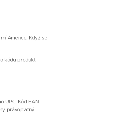
rní Americe. Když se
to kódu produkt
kého UPC. Kód EAN
iný právoplatný
.