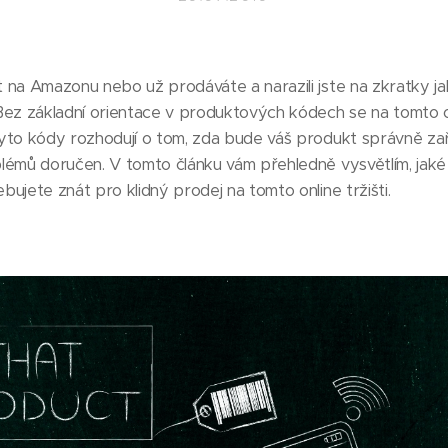
 na Amazonu nebo už prodáváte a narazili jste na zkratky j
 základní orientace v produktových kódech se na tomto onl
yto kódy rozhodují o tom, zda bude váš produkt správně zař
lémů doručen. V tomto článku vám přehledně vysvětlím, jak
ujete znát pro klidný prodej na tomto online tržišti.