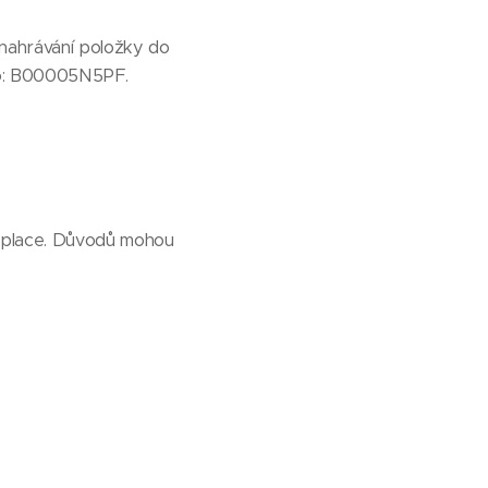
 nahrávání položky do
to: B00005N5PF.
etplace. Důvodů mohou