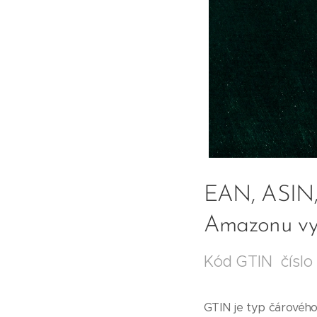
EAN, ASIN, 
Amazonu vy
Kód GTIN číslo 
GTIN je typ čárového 