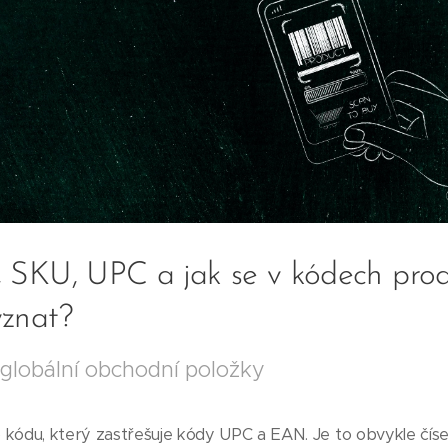
SKU, UPC a jak se v kódech pro
znat?
globální obchodní položky
kódu, který zastřešuje kódy UPC a EAN. Je to obvykle číselný