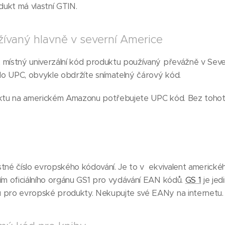
odukt má vlastní GTIN.
žívaný hlavně v severní Americe
 místný univerzální kód produktu používaný převážně v Seve
slo UPC, obvykle obdržíte snímatelný čárový kód.
duktu na americkém Amazonu potřebujete UPC kód. Bez toho
stné číslo evropského kódování. Je to v ekvivalent americ
vím oficiálního orgánu GS1 pro vydávání EAN kódů.
GS 1
je jed
 pro evropské produkty. Nekupujte své EANy na internetu