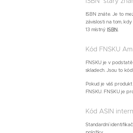
ISBN starý zná
ISBN znáte. Je to mez
závislosti na tom, kd
13 místný
ISBN
.
Kód FNSKU Ama
FNSKU je v podstatě 
skladech. Jsou to kód
Pokud je váš produk
FNSKU. FNSKU je pro 
Kód ASIN intern
Standardní identifikač
položky.