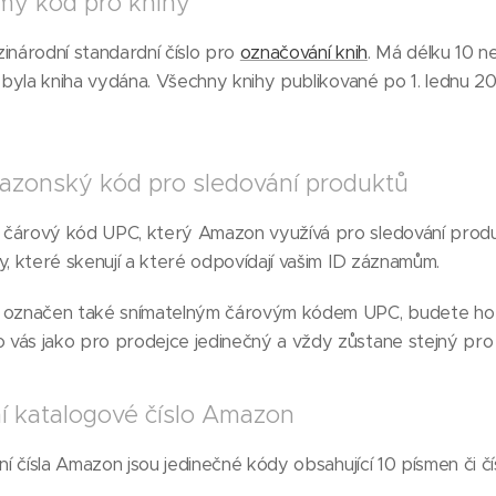
mý kód pro knihy
inárodní standardní číslo pro
označování knih
. Má délku 10 ne
y byla kniha vydána. Všechny knihy publikované po 1. lednu 2
zonský kód pro sledování produktů
čárový kód UPC, který Amazon využívá pro sledování prod
y, které skenují a které odpovídají vašim ID záznamům.
t označen také snímatelným čárovým kódem UPC, budete ho 
vás jako pro prodejce jedinečný a vždy zůstane stejný pro 
í katalogové číslo Amazon
ní čísla Amazon jsou jedinečné kódy obsahující 10 písmen či číse