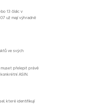
bo 13 číslic v
007 už mají výhradně
uktů ve svých
muset přelepit právě
konkrétní ASIN.
l, které identifikují