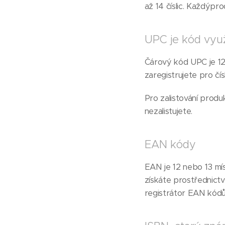
až 14 číslic. Každýpr
UPC je kód vyu
Čárový kód UPC je 12
zaregistrujete pro čí
Pro zalistování pro
nezalistujete.
EAN kódy
EAN je 12 nebo 13 mí
získáte prostřednict
registrátor EAN kódů