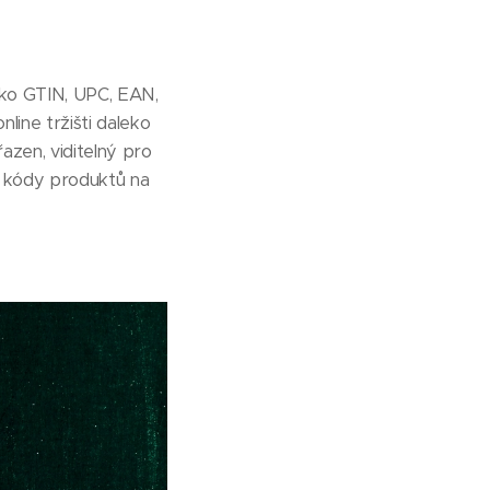
ako GTIN, UPC, EAN,
ine tržišti daleko
azen, viditelný pro
é kódy produktů na