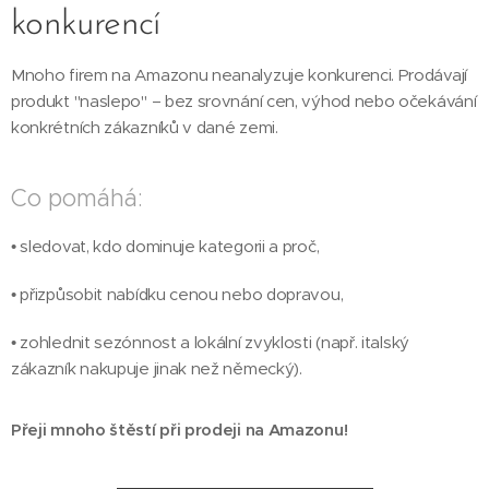
konkurencí
Mnoho firem na Amazonu neanalyzuje konkurenci. Prodávají
produkt "naslepo" – bez srovnání cen, výhod nebo očekávání
konkrétních zákazníků v dané zemi.
Co pomáhá:
• sledovat, kdo dominuje kategorii a proč,
• přizpůsobit nabídku cenou nebo dopravou,
• zohlednit sezónnost a lokální zvyklosti (např. italský
zákazník nakupuje jinak než německý).
Přeji mnoho štěstí při prodeji na Amazonu!