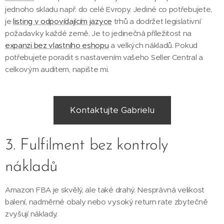
jednoho skladu např. do celé Evropy. Jediné co potřebujete,
je
listing v odpovídajícím jazyce
trhů a dodržet legislativní
požadavky každé země. Je to jedinečná příležitost na
expanzi bez vlastního eshopu
a velkých nákladů. Pokud
potřebujete poradit s nastavením vašeho Seller Central a
celkovým auditem, napište mi.
Kontaktujte Gabrielu
3. Fulfilment bez kontroly
nákladů
Amazon FBA je skvělý, ale také drahý. Nesprávná velikost
balení, nadměrné obaly nebo vysoký return rate zbytečně
zvyšují náklady.