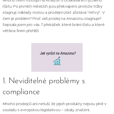
Mnoho firem vstoupí na Amazon s očekáváním rychlého
růstu. Po prvních měsících jsou překvapeni, protože tržby
stagnují, náklady rostou a prodejní účet zůstává "mrtvý". V
čem je problém? Proč váš prodej na Amazonu stagnuje?
Sepsala jsem pro vás 7 překážek, které brání růstu a které
většina firem přehlíží.
1. Neviditelné problémy s
compliance
Mnoho prodejců ani netuší, že jejich produkty nejsou plně v
souladu s evropskou legislativou – obaly, značení,