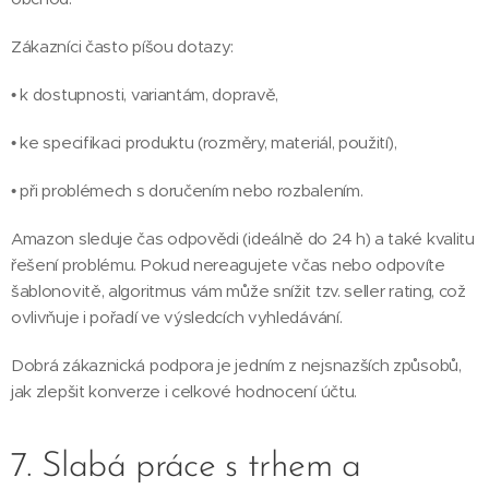
Zákazníci často píšou dotazy:
• k dostupnosti, variantám, dopravě,
• ke specifikaci produktu (rozměry, materiál, použití),
• při problémech s doručením nebo rozbalením.
Amazon sleduje čas odpovědi (ideálně do 24 h) a také kvalitu
řešení problému. Pokud nereagujete včas nebo odpovíte
šablonovitě, algoritmus vám může snížit tzv. seller rating, což
ovlivňuje i pořadí ve výsledcích vyhledávání.
Dobrá zákaznická podpora je jedním z nejsnazších způsobů,
jak zlepšit konverze i celkové hodnocení účtu.
7. Slabá práce s trhem a