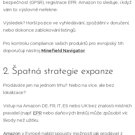
bezpečnost (GPSR), registrace EPR. Amazon to sleduje, i když
vám to výslovně neřekne.
Výsledek? Horší pozice ve vyhledávání, zpoždění v doručení,
nebo dokonce zablokování listingů.
Pro kontrolu compliance vašich produktů pro evropský trh
doporučuji nástroj
Minefield Navigator
.
2. Špatná strategie expanze
Prodáváte jen na jednom trhu? Nebo na více, ale bez
lokalizace?
Vstup na Amazon DE, FR, IT, ES nebo UK bez znalosti místních
pravidel (např.
EPR
nebo daňových limitů) může způsobit víc
škody než užitku.
Amazon
v Evropě nabízí spousty možností jak prodávat z